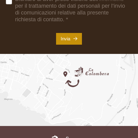
per il trattamento dei dati personali per l’invio
di comunicazioni relative alla presente
richiesta di contatto.
*
Invia